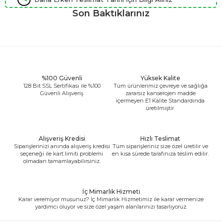
Son Baktıklarınız
%100 Güvenli
Yüksek Kalite
128 Bit SSL Sertifikası ile %100
Tüm ürünlerimiz çevreye ve sağlığa
Güvenli Alışveriş
zararsız kanserojen madde
içermeyen E1 Kalite Standardında
üretilmiştir.
Alışveriş Kredisi
Hızlı Teslimat
Siparişlerinizi anında alışveriş kredisi
Tüm siparişleriniz size özel üretilir ve
seçeneği ile kart limiti problemi
en kısa sürede tarafınıza teslim edilir.
olmadan tamamlayabilirsiniz.
İç Mimarlık Hizmeti
Karar veremiyor musunuz? İç Mimarlık Hizmetimiz ile karar vermenize
yardımcı oluyor ve size özel yaşam alanlarınızı tasarlıyoruz.