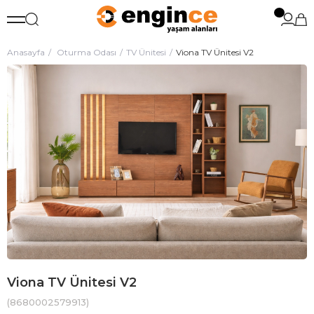
Anasayfa
Oturma Odası
TV Ünitesi
Viona TV Ünitesi V2
Viona TV Ünitesi V2
(8680002579913)