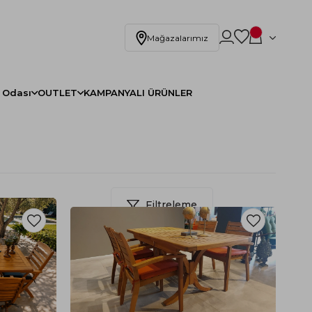
Mağazalarımız
 Odası
OUTLET
KAMPANYALI ÜRÜNLER
Filtreleme