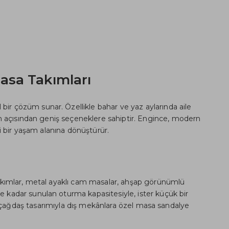
asa Takımları
bir çözüm sunar. Özellikle bahar ve yaz aylarında aile
rım açısından geniş seçeneklere sahiptir. Engince, modern
 bir yaşam alanına dönüştürür.
takımlar, metal ayaklı cam masalar, ahşap görünümlü
liğe kadar sunulan oturma kapasitesiyle, ister küçük bir
çağdaş tasarımıyla dış mekânlara özel masa sandalye