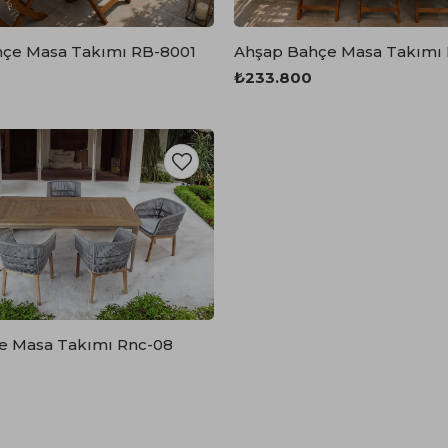
Yataklı Koltuk
Köşe Koltuk
çe Masa Takımı RB-8001
Ahşap Bahçe Masa Takımı
Modern Köşe Koltuk
₺233.800
Ekonomik Köşe Koltuk
Mini Köşe Takımı
Gri Köşe Takımı
Bohem Köşe Takımı
e Masa Takımı Rnc-08