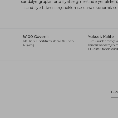
sandalye grupları orta fiyat segmentinde yer alırken
sandalye takımı seçenekleri ise daha ekonomik sev
%100 Güvenli
Yüksek Kalite
128 Bit SSL Sertifikası ile %100 Güvenli
Tüm ürünlerimiz çevr
Alışveriş
zararsız kanserojen
E1 Kalite Standardında