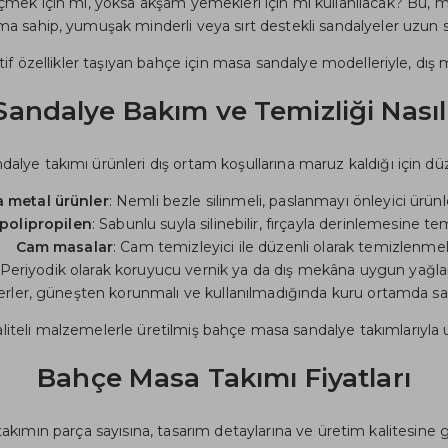
çmek için mi, yoksa akşam yemekleri için mi kullanılacak? Bu, ma
a sahip, yumuşak minderli veya sırt destekli sandalyeler uzun sü
 özellikler taşıyan bahçe için masa sandalye modelleriyle, dış 
andalye Bakım ve Temizliği Nasıl 
lye takımı ürünleri dış ortam koşullarına maruz kaldığı için düz
 metal ürünler
: Nemli bezle silinmeli, paslanmayı önleyici ürünl
polipropilen
: Sabunlu suyla silinebilir, fırçayla derinlemesine tem
Cam masalar
: Cam temizleyici ile düzenli olarak temizlenmeli
 Periyodik olarak koruyucu vernik ya da dış mekâna uygun yağlarl
rler, güneşten korunmalı ve kullanılmadığında kuru ortamda sak
aliteli malzemelerle üretilmiş bahçe masa sandalye takımlarıyla 
Bahçe Masa Takımı Fiyatları
takımın parça sayısına, tasarım detaylarına ve üretim kalitesine