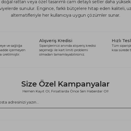
, doğal rattan veya özel tasarımlı cam detaylı setler daha yüksek
iyelerde sunulur. Engince, farklı bütçelere hitap eden kaliteli,
alternatifleriyle her kullanıcıya uygun çözümler sunar.
Alışveriş Kredisi
Hızlı Tes
eye ve sağlığa
Siparişlerinizi anında alışveriş kredisi
Tüm siparişle
 madde içermeyen
seçeneği ile kart limiti problemi
kısa sürede t
 üretilmiştir.
olmadan tamamlayabilirsiniz.
Size Özel Kampanyalar
Hemen Kayıt Ol, Fırsatlarda Önce Sen Haberdar Ol!