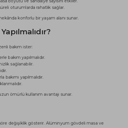
sa boyutu ve sandalye sayısını etkiler.
reli oturumlarda rahatlık sağlar.
mekânda konforlu bir yaşam alanı sunar.
Yapılmalıdır?
enli bakım ister:
erle bakım yapılmalıdır.
izlik sağlanabilir.
dir.
a bakımı yapılmalıdır.
lanmalıdır.
uzun ömürlü kullanım avantajı sunar.
 göre değişiklik gösterir. Alüminyum gövdeli masa ve