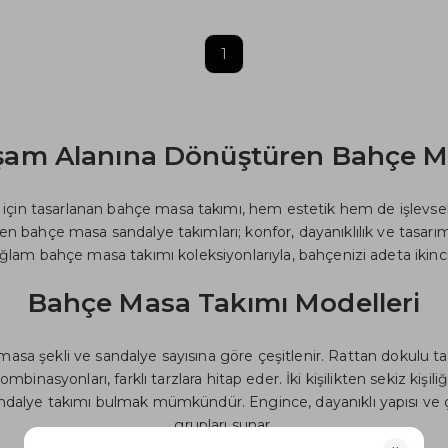
1
şam Alanına Dönüştüren Bahçe M
r için tasarlanan bahçe masa takımı, hem estetik hem de işlevsel 
ilen bahçe masa sandalye takımları; konfor, dayanıklılık ve tasa
ğlam bahçe masa takımı koleksiyonlarıyla, bahçenizi adeta ikinci
Bahçe Masa Takımı Modelleri
asa şekli ve sandalye sayısına göre çeşitlenir. Rattan dokulu 
mbinasyonları, farklı tarzlara hitap eder. İki kişilikten sekiz kişi
ndalye takımı bulmak mümkündür. Engince, dayanıklı yapısı ve 
grupları sunar.