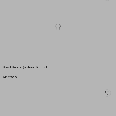
Boyd Bahçe Şezlong Rnc-41
₺117.900