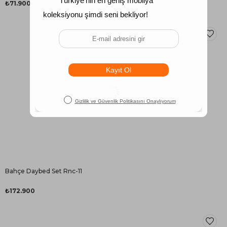
₺71.900
Bahçe Daybed Set Rnc-11
₺172.900