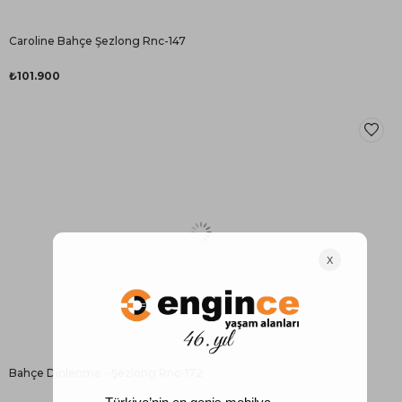
Caroline Bahçe Şezlong Rnc-147
₺101.900
Bahçe Dinlenme - Şezlong Rnc-172