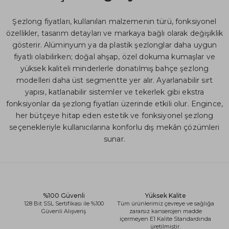
Şezlong fiyatları, kullanılan malzemenin türü, fonksiyonel
özellikler, tasarım detayları ve markaya bağlı olarak değişiklik
gösterir. Alüminyum ya da plastik şezlonglar daha uygun
fiyatlı olabilirken; doğal ahşap, özel dokuma kumaşlar ve
yüksek kaliteli minderlerle donatılmış bahçe şezlong
modelleri daha üst segmentte yer alır. Ayarlanabilir sırt
yapısı, katlanabilir sistemler ve tekerlek gibi ekstra
fonksiyonlar da şezlong fiyatları üzerinde etkili olur. Engince,
her bütçeye hitap eden estetik ve fonksiyonel şezlong
seçenekleriyle kullanıcılarına konforlu dış mekân çözümleri
sunar.
%100 Güvenli
Yüksek Kalite
128 Bit SSL Sertifikası ile %100
Tüm ürünlerimiz çevreye ve sağlığa
Güvenli Alışveriş
zararsız kanserojen madde
içermeyen E1 Kalite Standardında
üretilmiştir.