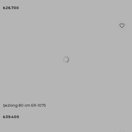
₺26.700
Şezlong 80 cm ER-1075
₺39.400