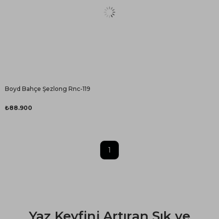
Boyd Bahçe Şezlong Rnc-119
₺88.900
1
Yaz Keyfini Artıran Şık ve