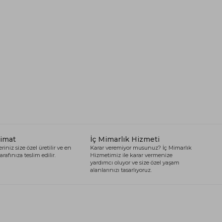
limat
İç Mimarlık Hizmeti
riniz size özel üretilir ve en
Karar veremiyor musunuz? İç Mimarlık
arafınıza teslim edilir.
Hizmetimiz ile karar vermenize
yardımcı oluyor ve size özel yaşam
alanlarınızı tasarlıyoruz.