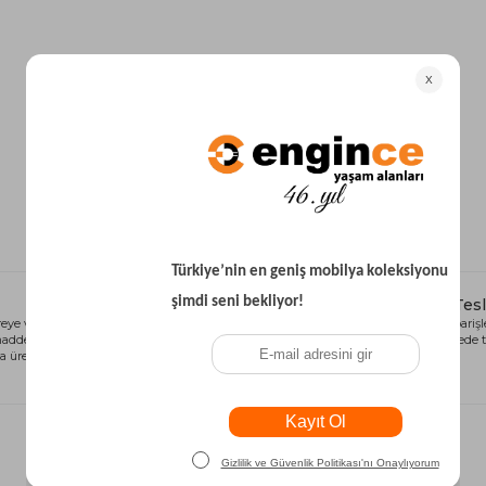
Yataklı Koltuk
Köşe Koltuk
Modern Köşe Koltuk
Ekonomik Köşe Koltuk
Mini Köşe Takımı
Gri Köşe Takımı
Bohem Köşe Takımı
Alışveriş Kredisi
Hızlı Tes
eye ve sağlığa
Siparişlerinizi anında alışveriş kredisi
Tüm siparişle
 madde içermeyen
seçeneği ile kart limiti problemi
kısa sürede t
 üretilmiştir.
olmadan tamamlayabilirsiniz.
Size Özel Kampanyalar