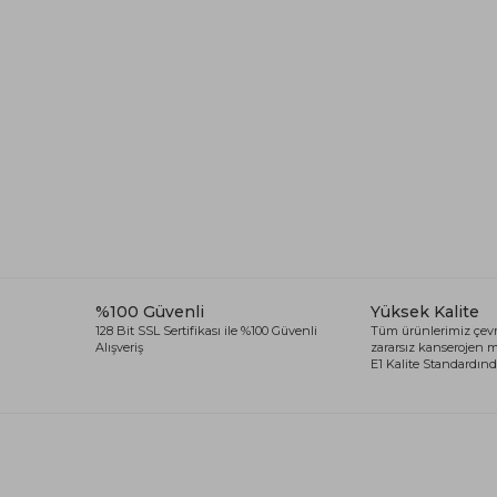
Spor Koltuk Takımı
Gri TV Ünitesi
Krem Koltuk Takımı
Beyaz TV Ünitesi
Gri Koltuk Takımı
Siyah TV Ünitesi
Büro Koltuk Takımı
Şömineli TV Ünitesi
Ev Tekstili
Dresuar
Duvar Ünitesi
TV Koltukları
%100 Güvenli
Yüksek Kalite
128 Bit SSL Sertifikası ile %100 Güvenli
Tüm ürünlerimiz çevr
Alışveriş
zararsız kanserojen
E1 Kalite Standardında