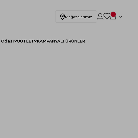
Mağazalarımız
 Odası
OUTLET
KAMPANYALI ÜRÜNLER