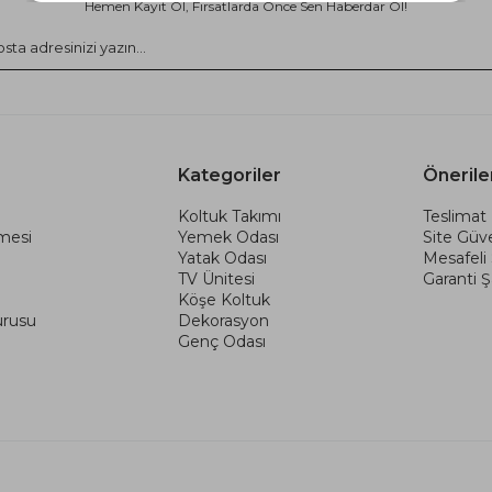
Hemen Kayıt Ol, Fırsatlarda Önce Sen Haberdar Ol!
Kategoriler
Önerile
Koltuk Takımı
Teslimat 
şmesi
Yemek Odası
Site Güve
Yatak Odası
Mesafeli
TV Ünitesi
Garanti Şa
Köşe Koltuk
urusu
Dekorasyon
Genç Odası