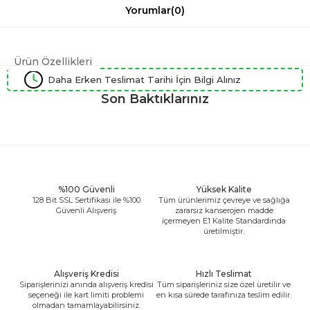
Yorumlar
(0)
Ürün Özellikleri
Daha Erken Teslimat Tarihi İçin Bilgi Alınız
Son Baktıklarınız
%100 Güvenli
Yüksek Kalite
128 Bit SSL Sertifikası ile %100
Tüm ürünlerimiz çevreye ve sağlığa
Güvenli Alışveriş
zararsız kanserojen madde
içermeyen E1 Kalite Standardında
üretilmiştir.
Alışveriş Kredisi
Hızlı Teslimat
Siparişlerinizi anında alışveriş kredisi
Tüm siparişleriniz size özel üretilir ve
seçeneği ile kart limiti problemi
en kısa sürede tarafınıza teslim edilir.
olmadan tamamlayabilirsiniz.