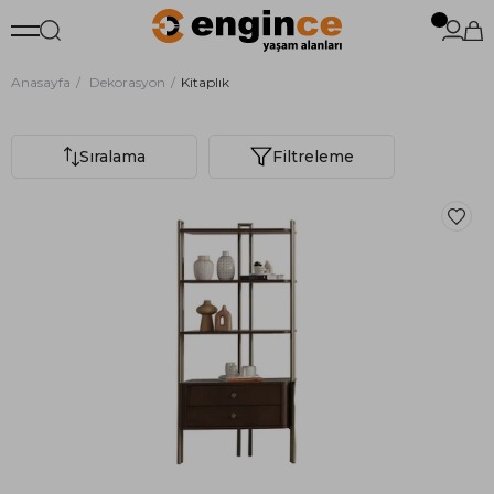
Anasayfa
Dekorasyon
Kitaplık
Sıralama
Filtreleme