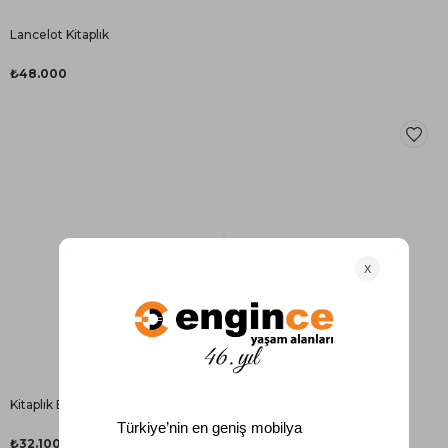
Lancelot Kitaplık
₺48.000
Kitaplık ENGC-TG-57356
₺32.100