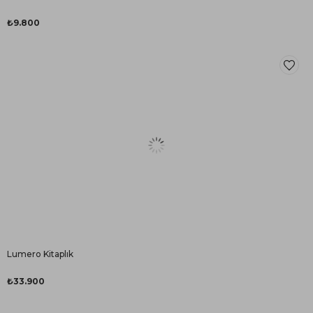
₺9.800
Lumero Kitaplık
₺33.900