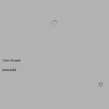
Calix Kitaplık
₺40.400