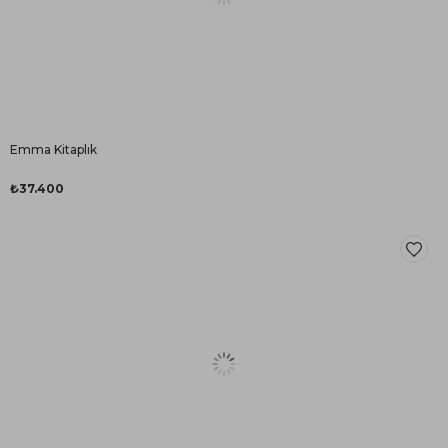
Emma Kitaplık
₺37.400