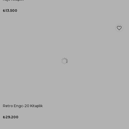
₺13.500
Retro Engc-20 Kitaplık
₺29.200