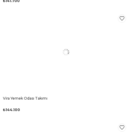
₺141.700
Vira Yemek Odası Takımı
₺144.100