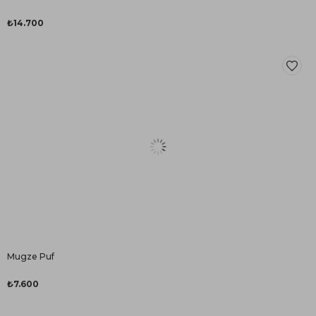
₺14.700
Mugze Puf
₺7.600