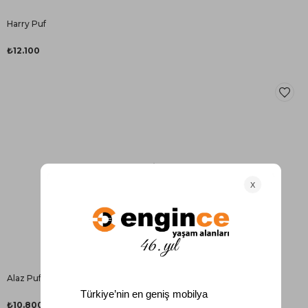
Harry Puf
₺12.100
Alaz Puf
₺10.800