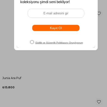
Junia Ara Puf
₺15.800