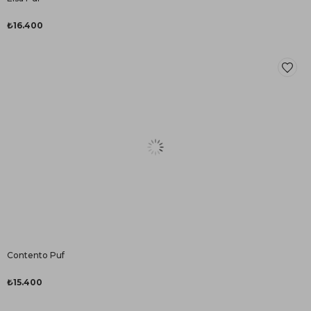
₺16.400
Contento Puf
₺15.400