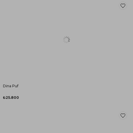
Dina Puf
₺25.800