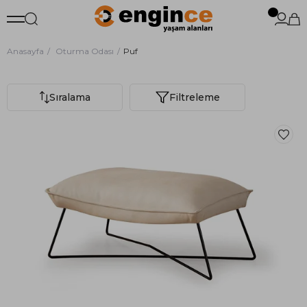
Anasayfa
Oturma Odası
Puf
Sıralama
Filtreleme