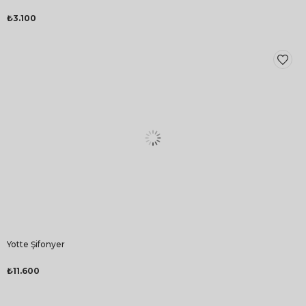
₺3.100
Yotte Şifonyer
₺11.600