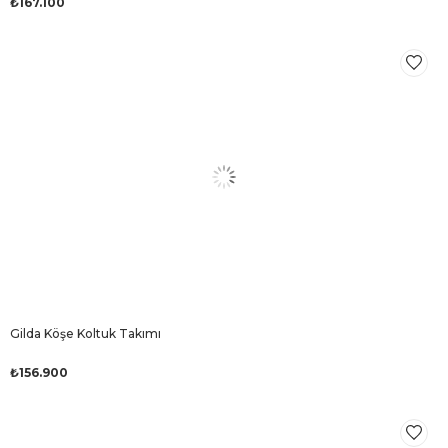
₺167.100
Gilda Köşe Koltuk Takımı
₺156.900