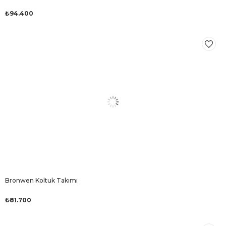
₺94.400
Bronwen Koltuk Takımı
₺81.700