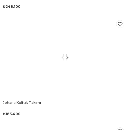
₺248.100
Johana Koltuk Takımı
₺183.400