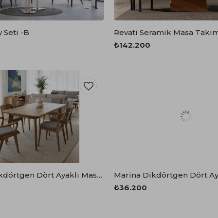
Yataklı Koltuk
Köşe Koltuk
y Seti -B
Revati Seramik Masa Takı
Modern Köşe Koltuk
₺142.200
Ekonomik Köşe Koltuk
Mini Köşe Takımı
Gri Köşe Takımı
Bohem Köşe Takımı
Marina Dikdörtgen Dört Ayaklı Masa 100x200 cm
₺36.200