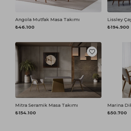
Spor Koltuk Takımı
Gri TV Ünitesi
Krem Koltuk Takımı
Beyaz TV Ünitesi
Angola Mutfak Masa Takımı
Lissley Ça
Gri Koltuk Takımı
Siyah TV Ünitesi
₺46.100
₺194.900
Büro Koltuk Takımı
Şömineli TV Ünitesi
Ev Tekstili
Dresuar
Duvar Ünitesi
TV Koltukları
Mitra Seramik Masa Takımı
₺154.100
₺50.700