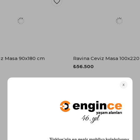
viz Masa 90x180 cm
Ravina Ceviz Masa 100x22
₺56.500