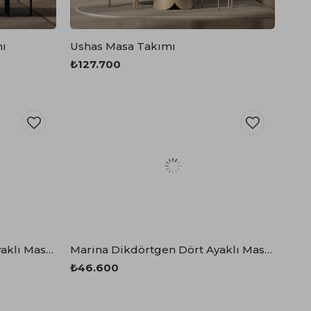
mı
Ushas Masa Takımı
₺127.700
Marina Dikdörtgen Dört Ayaklı Masa 80x140 cm
Marina Dikdörtgen Dört Ayaklı Masa 90x180 cm
₺46.600