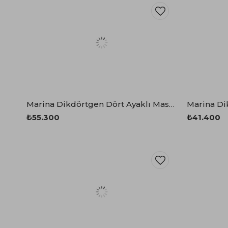
Marina Dikdörtgen Dört Ayaklı Masa 100x220 cm
₺55.300
₺41.400