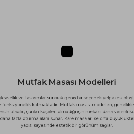
1
Mutfak Masası Modelleri
işlevsellik ve tasarımlar sunarak geniş bir seçenek yelpazesi oluştu
onksiyonellik katmaktadır. Mutfak masası modelleri, genellikle yu
r tercih olabilir, çünkü köşeleri olmadığı için mekânı daha verimli
aha fazla oturma alanı sunar. Kare masalar ise orta büyüklükteki
yapısı sayesinde estetik bir görünüm sağlar.