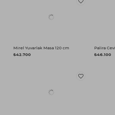
Mirel Yuvarlak Masa 120 cm
Palira Ce
₺42.700
₺46.100