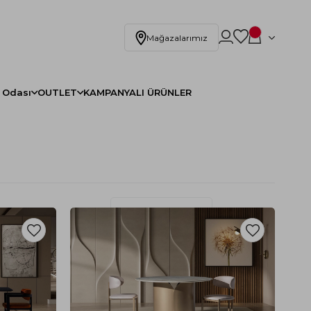
Mağazalarımız
 Odası
OUTLET
KAMPANYALI ÜRÜNLER
Filtreleme