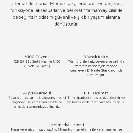
alternatifler sunar. Modern çizgilerle üretilen beşikler,
fonksiyonel aksesuarlar ve dekoratif tamamlayıcılar ile
bebeğinizin odasını güvenli ve şık bir yaşam alanına
dönüştürür.
%100 Güvenli
Yüksek Kalite
128 Bit SSL Sertifikası ile %100
Tüm ürünlerimiz çevreye ve sağlığa
Güvenli Alışveriş
zararsız kanserojen madde
içermeyen E1 Kalite Standardında
üretilmiştir.
Alışveriş Kredisi
Hızlı Teslimat
Siparişlerinizi anında alışveriş kredisi
Tüm siparişleriniz size özel üretilir ve
seçeneği ile kart limiti problemi
en kısa sürede tarafınıza teslim edilir.
olmadan tamamlayabilirsiniz.
İç Mimarlık Hizmeti
Karar veremiyor musunuz? İç Mimarlık Hizmetimiz ile karar vermenize