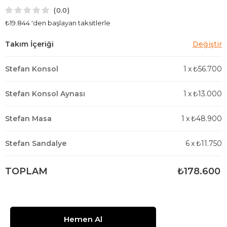
0.0
₺19.844
'den başlayan taksitlerle
Stefan Konsol
1
x
₺56.700
Stefan Konsol Aynası
1
x
₺13.000
Stefan Masa
1
x
₺48.900
Stefan Sandalye
6
x
₺11.750
TOPLAM
₺178.600