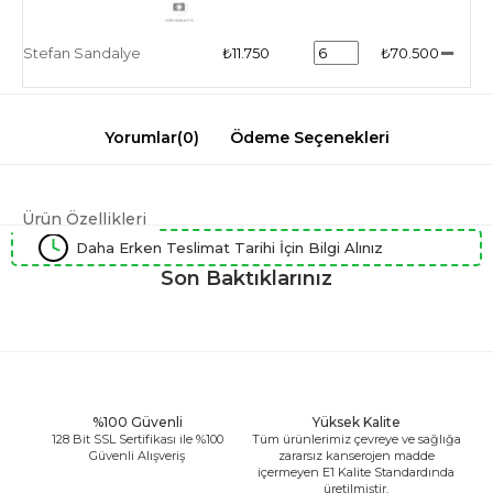
Stefan Sandalye
₺11.750
₺70.500
Yorumlar
(0)
Ödeme Seçenekleri
Ürün Özellikleri
Daha Erken Teslimat Tarihi İçin Bilgi Alınız
Son Baktıklarınız
%100 Güvenli
Yüksek Kalite
128 Bit SSL Sertifikası ile %100
Tüm ürünlerimiz çevreye ve sağlığa
Güvenli Alışveriş
zararsız kanserojen madde
içermeyen E1 Kalite Standardında
üretilmiştir.