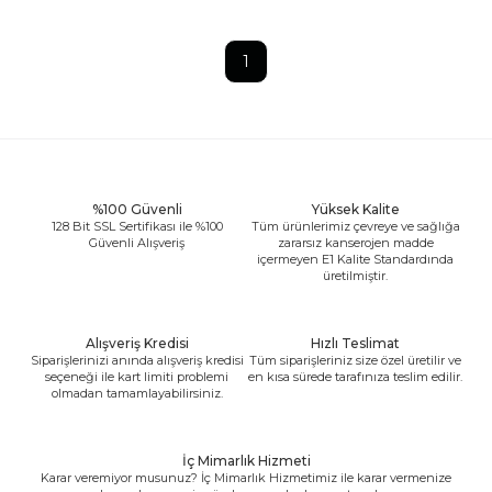
1
%100 Güvenli
Yüksek Kalite
128 Bit SSL Sertifikası ile %100
Tüm ürünlerimiz çevreye ve sağlığa
Güvenli Alışveriş
zararsız kanserojen madde
içermeyen E1 Kalite Standardında
üretilmiştir.
Alışveriş Kredisi
Hızlı Teslimat
Siparişlerinizi anında alışveriş kredisi
Tüm siparişleriniz size özel üretilir ve
seçeneği ile kart limiti problemi
en kısa sürede tarafınıza teslim edilir.
olmadan tamamlayabilirsiniz.
İç Mimarlık Hizmeti
Karar veremiyor musunuz? İç Mimarlık Hizmetimiz ile karar vermenize