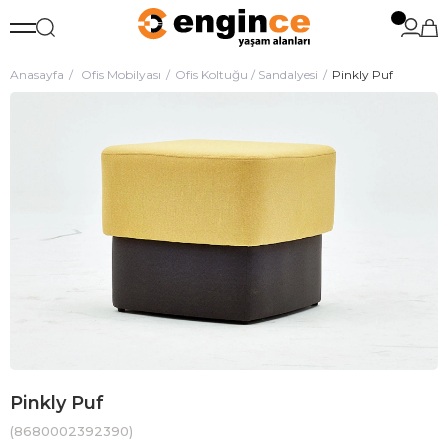
Anasayfa
Ofis Mobilyası
Ofis Koltuğu / Sandalyesi
Pinkly Puf
Pinkly Puf
(8680002392390)