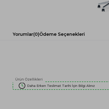
Spor Koltuk Takımı
Gri TV Ünitesi
Krem Koltuk Takımı
Beyaz TV Ünitesi
Gri Koltuk Takımı
Siyah TV Ünitesi
Büro Koltuk Takımı
Şömineli TV Ünitesi
Ev Tekstili
Dresuar
Yorumlar
(0)
Ödeme Seçenekleri
Duvar Ünitesi
TV Koltukları
Ürün Özellikleri
Daha Erken Teslimat Tarihi İçin Bilgi Alınız