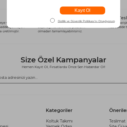
Alışveriş Kredisi
Hızlı Tes
eye ve sağlığa
Siparişlerinizi anında alışveriş kredisi
Tüm siparişle
 madde içermeyen
seçeneği ile kart limiti problemi
kısa sürede t
 üretilmiştir.
olmadan tamamlayabilirsiniz.
Size Özel Kampanyalar
Hemen Kayıt Ol, Fırsatlarda Önce Sen Haberdar Ol!
Kategoriler
Önerile
Koltuk Takımı
Teslimat 
şmesi
Yemek Odası
Site Güve