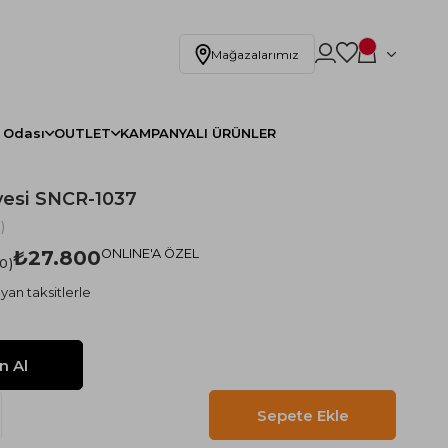
Mağazalarımız
 Odası
OUTLET
KAMPANYALI ÜRÜNLER
yesi SNCR-1037
)
₺27.800
ONLINE'A ÖZEL
.0
yan taksitlerle