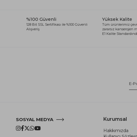
%100 Güvenli
Yüksek Kalite
128 Bit SSL Sertifikası ile %100 Güvenli
Tüm ürünlerimiz çevr
Alışveriş
zararsız kanserojen
E1 Kalite Standardında
Kurumsal
SOSYAL MEDYA
Hakkımızda
Kullanıcı Şözle