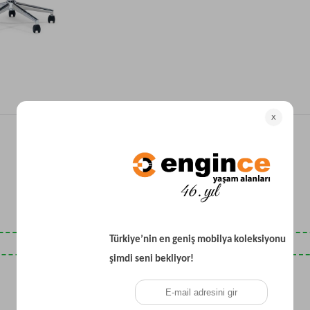
Yataklı Koltuk
Köşe Koltuk
Modern Köşe Koltuk
Ekonomik Köşe Koltuk
Mini Köşe Takımı
Gri Köşe Takımı
Bohem Köşe Takımı
Son Baktıklarınız