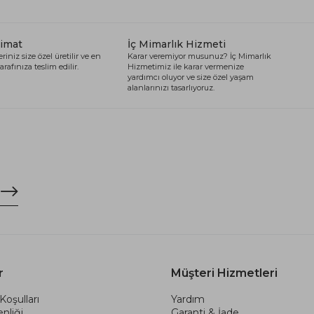
limat
İç Mimarlık Hizmeti
riniz size özel üretilir ve en
Karar veremiyor musunuz? İç Mimarlık
arafınıza teslim edilir.
Hizmetimiz ile karar vermenize
yardımcı oluyor ve size özel yaşam
alanlarınızı tasarlıyoruz.
r
Müşteri Hizmetleri
Koşulları
Yardım
nliği
Garanti & İade