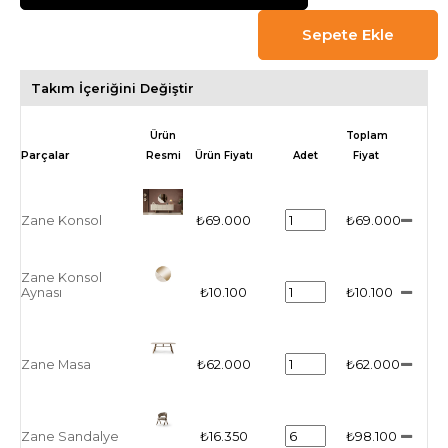
Takım İçeriğini Değiştir
Ürün
Toplam
Resmi
Ürün Fiyatı
Adet
Fiyat
Zane Konsol
₺69.000
₺69.000
Zane Konsol
Aynası
₺10.100
₺10.100
Zane Masa
₺62.000
₺62.000
Zane Sandalye
₺16.350
₺98.100