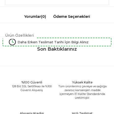
Yorumlar
(0)
Ödeme Seçenekleri
Ürün Özellikleri
Daha Erken Teslimat Tarihi İçin Bilgi Alınız
Son Baktıklarınız
%100 Güvenli
Yüksek Kalite
128 Bit SSL Sertifikası ile %100
Tüm ürünlerimiz çevreye ve sağlığa
Güvenli Alışveriş
zararsız kanserojen madde
içermeyen E1 Kalite Standardında
üretilmiştir.
Alışveriş Kredisi
Hızlı Teslimat