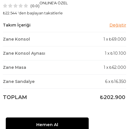
ONLINE'A ÖZEL
0.0
₺22.544
'den başlayan taksitlerle
Zane Konsol
1
x
₺69.000
Zane Konsol Aynası
1
x
₺10.100
Zane Masa
1
x
₺62.000
Zane Sandalye
6
x
₺16.350
TOPLAM
₺202.900