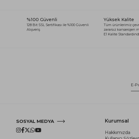
%100 Güvenli
Yüksek Kalite
128 Bit SSL Sertifikası ile %100 Güvenli
Tüm ürünlerimiz çevr
Alışveriş
zararsız kanserojen
E1 Kalite Standardında
Kurumsal
SOSYAL MEDYA
Hakkımızda
Kullanıcı Şözle