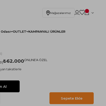
Mağazalarımız
 Odası
OUTLET
KAMPANYALI ÜRÜNLER
6)
₺62.000
ONLINE'A ÖZEL
.0
yan taksitlerle