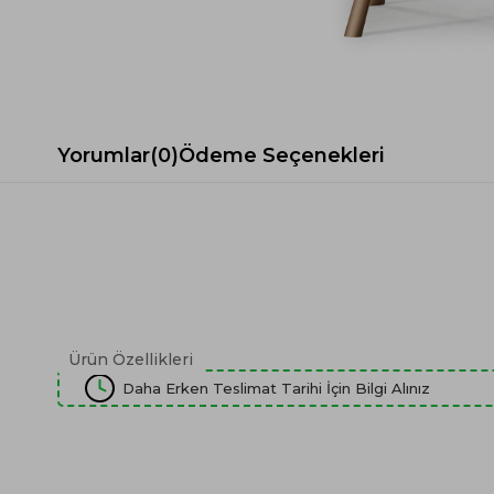
Spor Koltuk Takımı
Gri TV Ünitesi
Krem Koltuk Takımı
Beyaz TV Ünitesi
Gri Koltuk Takımı
Siyah TV Ünitesi
Büro Koltuk Takımı
Şömineli TV Ünitesi
Ev Tekstili
Dresuar
Yorumlar
(0)
Ödeme Seçenekleri
Duvar Ünitesi
TV Koltukları
Ürün Özellikleri
Daha Erken Teslimat Tarihi İçin Bilgi Alınız