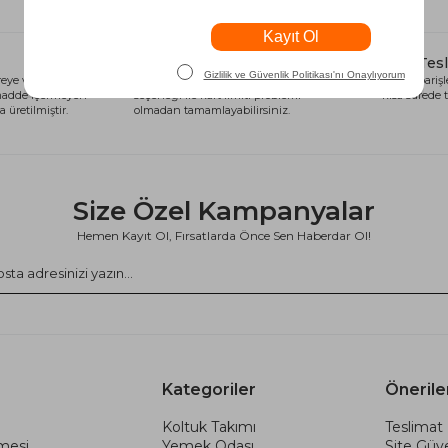
Alışveriş Kredisi
Hızlı Tes
eye ve sağlığa
Siparişlerinizi anında alışveriş kredisi
Tüm siparişle
 madde içermeyen
seçeneği ile kart limiti problemi
kısa sürede t
 üretilmiştir.
olmadan tamamlayabilirsiniz.
Size Özel Kampanyalar
Hemen Kayıt Ol, Fırsatlarda Önce Sen Haberdar Ol!
Kategoriler
Önerile
Koltuk Takımı
Teslimat 
şmesi
Yemek Odası
Site Güve