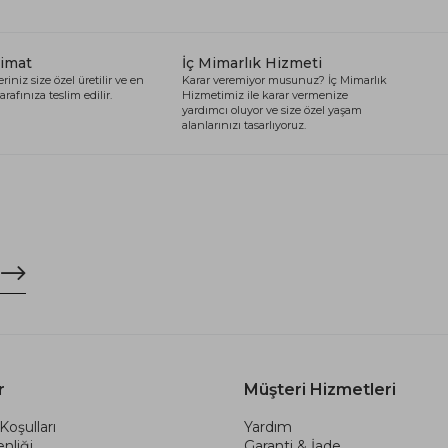
limat
İç Mimarlık Hizmeti
riniz size özel üretilir ve en
Karar veremiyor musunuz? İç Mimarlık
arafınıza teslim edilir.
Hizmetimiz ile karar vermenize
yardımcı oluyor ve size özel yaşam
alanlarınızı tasarlıyoruz.
r
Müşteri Hizmetleri
Koşulları
Yardım
nliği
Garanti & İade