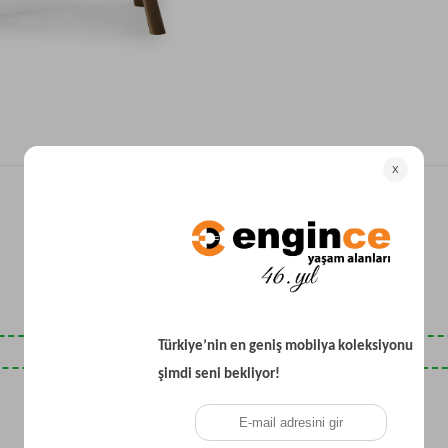
Yataklı Koltuk
Köşe Koltuk
Modern Köşe Koltuk
Ekonomik Köşe Koltuk
Mini Köşe Takımı
Gri Köşe Takımı
Bohem Köşe Takımı
Son Baktıklarınız