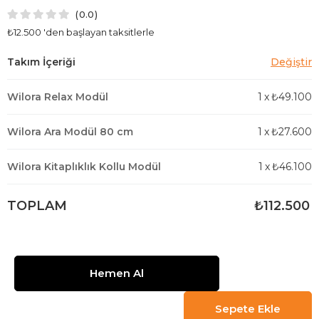
0.0
₺12.500
'den başlayan taksitlerle
Wilora Relax Modül
1
x
₺49.100
Wilora Ara Modül 80 cm
1
x
₺27.600
Wilora Kitaplıklık Kollu Modül
1
x
₺46.100
TOPLAM
₺112.500