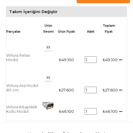
Takım İçeriğini Değiştir
Ürün
Toplam
Resmi
Ürün Fiyatı
Adet
Fiyat
Wilora Relax
Modül
₺49.100
₺49.100
Wilora Ara Modül
80 cm
₺27.600
₺27.600
Wilora Kitaplıklık
Kollu Modül
₺46.100
₺46.100