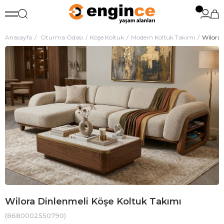
Anasayfa
Oturma Odası
Köşe Koltuk
Modern Koltuk Takımı
Wilora 
Wilora Dinlenmeli Köşe Koltuk Takımı
(8680002550790)