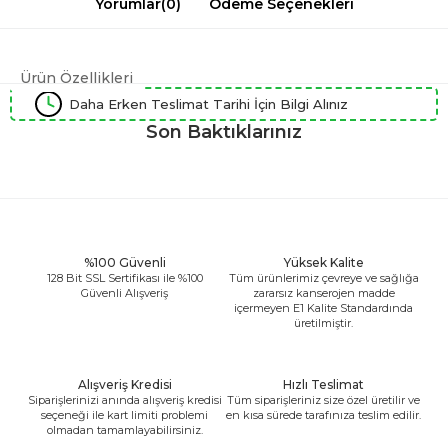
Yorumlar
(0)
Ödeme Seçenekleri
Ürün Özellikleri
Daha Erken Teslimat Tarihi İçin Bilgi Alınız
Son Baktıklarınız
%100 Güvenli
Yüksek Kalite
128 Bit SSL Sertifikası ile %100
Tüm ürünlerimiz çevreye ve sağlığa
Güvenli Alışveriş
zararsız kanserojen madde
içermeyen E1 Kalite Standardında
üretilmiştir.
Alışveriş Kredisi
Hızlı Teslimat
Siparişlerinizi anında alışveriş kredisi
Tüm siparişleriniz size özel üretilir ve
seçeneği ile kart limiti problemi
en kısa sürede tarafınıza teslim edilir.
olmadan tamamlayabilirsiniz.