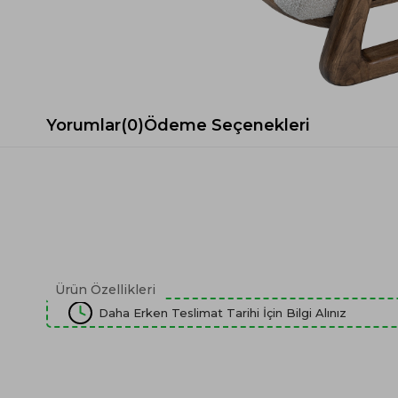
Spor Koltuk Takımı
Gri TV Ünitesi
Krem Koltuk Takımı
Beyaz TV Ünitesi
Gri Koltuk Takımı
Siyah TV Ünitesi
Büro Koltuk Takımı
Şömineli TV Ünitesi
Ev Tekstili
Dresuar
Yorumlar
(0)
Ödeme Seçenekleri
Duvar Ünitesi
TV Koltukları
Ürün Özellikleri
Daha Erken Teslimat Tarihi İçin Bilgi Alınız