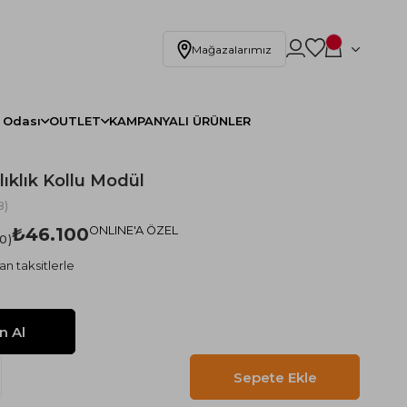
Mağazalarımız
 Odası
OUTLET
KAMPANYALI ÜRÜNLER
lıklık Kollu Modül
8)
₺46.100
ONLINE'A ÖZEL
.0
an taksitlerle