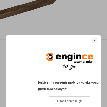
Yataklı Koltuk
Köşe Koltuk
Modern Köşe Koltuk
Ekonomik Köşe Koltuk
Mini Köşe Takımı
Gri Köşe Takımı
Bohem Köşe Takımı
Son Baktıklarınız