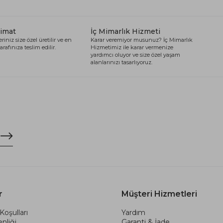
limat
İç Mimarlık Hizmeti
riniz size özel üretilir ve en
Karar veremiyor musunuz? İç Mimarlık
arafınıza teslim edilir.
Hizmetimiz ile karar vermenize
yardımcı oluyor ve size özel yaşam
alanlarınızı tasarlıyoruz.
r
Müşteri Hizmetleri
Koşulları
Yardım
nliği
Garanti & İade