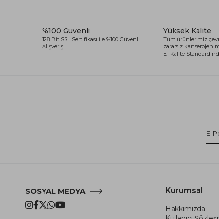
%100 Güvenli
Yüksek Kalite
128 Bit SSL Sertifikası ile %100 Güvenli
Tüm ürünlerimiz çevr
Alışveriş
zararsız kanserojen
E1 Kalite Standardında
Kurumsal
SOSYAL MEDYA
Hakkımızda
Kullanıcı Şözle