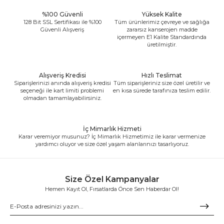
%100 Güvenli
Yüksek Kalite
128 Bit SSL Sertifikası ile %100
Tüm ürünlerimiz çevreye ve sağlığa
Güvenli Alışveriş
zararsız kanserojen madde
içermeyen E1 Kalite Standardında
üretilmiştir.
Alışveriş Kredisi
Hızlı Teslimat
Siparişlerinizi anında alışveriş kredisi
Tüm siparişleriniz size özel üretilir ve
seçeneği ile kart limiti problemi
en kısa sürede tarafınıza teslim edilir.
olmadan tamamlayabilirsiniz.
İç Mimarlık Hizmeti
Karar veremiyor musunuz? İç Mimarlık Hizmetimiz ile karar vermenize
yardımcı oluyor ve size özel yaşam alanlarınızı tasarlıyoruz.
Size Özel Kampanyalar
Hemen Kayıt Ol, Fırsatlarda Önce Sen Haberdar Ol!