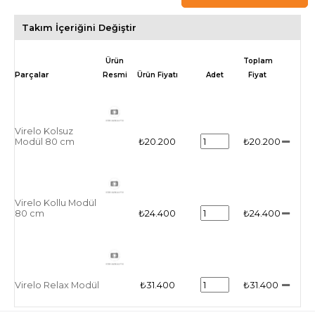
Takım İçeriğini Değiştir
Ürün
Toplam
Resmi
Ürün Fiyatı
Adet
Fiyat
Virelo Kolsuz
Modül 80 cm
₺20.200
₺20.200
Virelo Kollu Modül
80 cm
₺24.400
₺24.400
Virelo Relax Modül
₺31.400
₺31.400