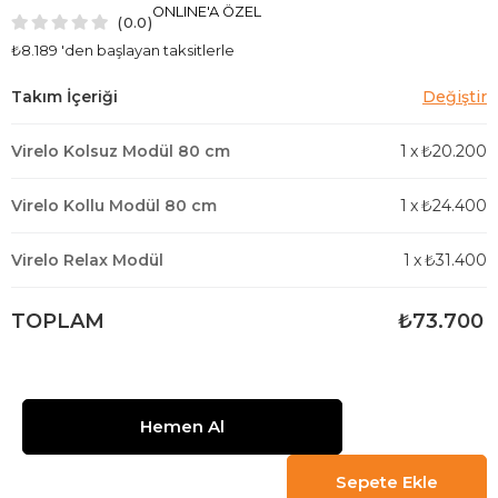
ONLINE'A ÖZEL
0.0
₺8.189
'den başlayan taksitlerle
Virelo Kolsuz Modül 80 cm
1
x
₺20.200
Virelo Kollu Modül 80 cm
1
x
₺24.400
Virelo Relax Modül
1
x
₺31.400
TOPLAM
₺73.700