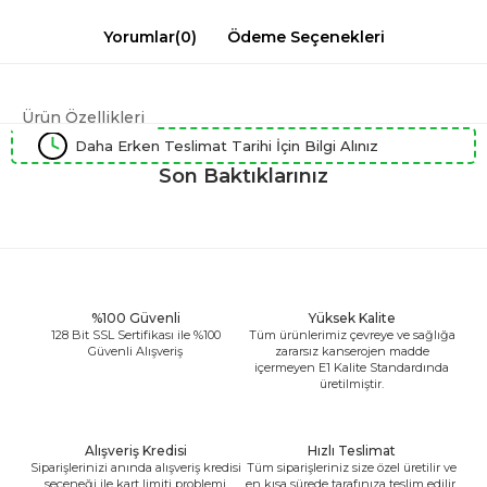
Yorumlar
(0)
Ödeme Seçenekleri
Ürün Özellikleri
Daha Erken Teslimat Tarihi İçin Bilgi Alınız
Son Baktıklarınız
%100 Güvenli
Yüksek Kalite
128 Bit SSL Sertifikası ile %100
Tüm ürünlerimiz çevreye ve sağlığa
Güvenli Alışveriş
zararsız kanserojen madde
içermeyen E1 Kalite Standardında
üretilmiştir.
Alışveriş Kredisi
Hızlı Teslimat
Siparişlerinizi anında alışveriş kredisi
Tüm siparişleriniz size özel üretilir ve
seçeneği ile kart limiti problemi
en kısa sürede tarafınıza teslim edilir.