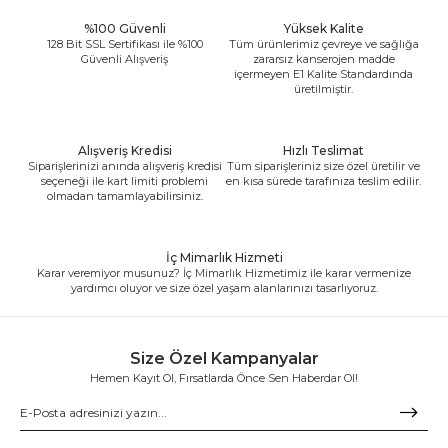
%100 Güvenli
Yüksek Kalite
128 Bit SSL Sertifikası ile %100
Tüm ürünlerimiz çevreye ve sağlığa
Güvenli Alışveriş
zararsız kanserojen madde
içermeyen E1 Kalite Standardında
üretilmiştir.
Alışveriş Kredisi
Hızlı Teslimat
Siparişlerinizi anında alışveriş kredisi
Tüm siparişleriniz size özel üretilir ve
seçeneği ile kart limiti problemi
en kısa sürede tarafınıza teslim edilir.
olmadan tamamlayabilirsiniz.
İç Mimarlık Hizmeti
Karar veremiyor musunuz? İç Mimarlık Hizmetimiz ile karar vermenize
yardımcı oluyor ve size özel yaşam alanlarınızı tasarlıyoruz.
Size Özel Kampanyalar
Hemen Kayıt Ol, Fırsatlarda Önce Sen Haberdar Ol!