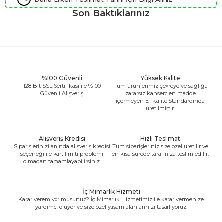
Son Baktıklarınız
%100 Güvenli
Yüksek Kalite
128 Bit SSL Sertifikası ile %100
Tüm ürünlerimiz çevreye ve sağlığa
Güvenli Alışveriş
zararsız kanserojen madde
içermeyen E1 Kalite Standardında
üretilmiştir.
Alışveriş Kredisi
Hızlı Teslimat
Siparişlerinizi anında alışveriş kredisi
Tüm siparişleriniz size özel üretilir ve
seçeneği ile kart limiti problemi
en kısa sürede tarafınıza teslim edilir.
olmadan tamamlayabilirsiniz.
İç Mimarlık Hizmeti
Karar veremiyor musunuz? İç Mimarlık Hizmetimiz ile karar vermenize
yardımcı oluyor ve size özel yaşam alanlarınızı tasarlıyoruz.