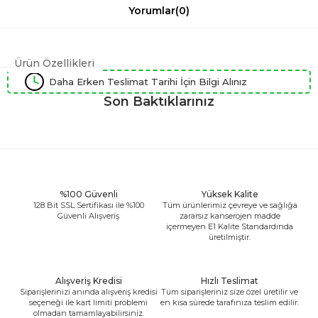
Yorumlar
(0)
Ürün Özellikleri
Daha Erken Teslimat Tarihi İçin Bilgi Alınız
Son Baktıklarınız
%100 Güvenli
Yüksek Kalite
128 Bit SSL Sertifikası ile %100
Tüm ürünlerimiz çevreye ve sağlığa
Güvenli Alışveriş
zararsız kanserojen madde
içermeyen E1 Kalite Standardında
üretilmiştir.
Alışveriş Kredisi
Hızlı Teslimat
Siparişlerinizi anında alışveriş kredisi
Tüm siparişleriniz size özel üretilir ve
seçeneği ile kart limiti problemi
en kısa sürede tarafınıza teslim edilir.
olmadan tamamlayabilirsiniz.