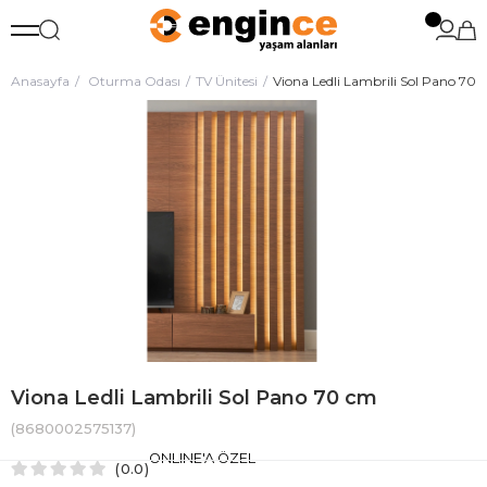
Anasayfa
Oturma Odası
TV Ünitesi
Viona Ledli Lambrili Sol Pano 70
Viona Ledli Lambrili Sol Pano 70 cm
(8680002575137)
ONLINE'A ÖZEL
0.0