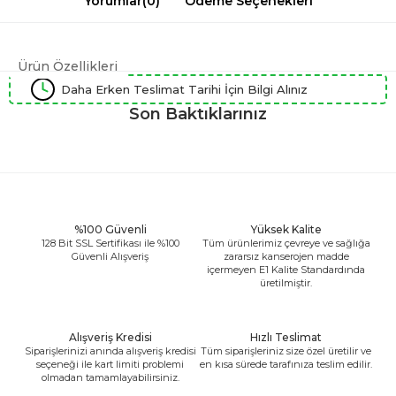
Yorumlar
(0)
Ödeme Seçenekleri
Ürün Özellikleri
Daha Erken Teslimat Tarihi İçin Bilgi Alınız
Son Baktıklarınız
%100 Güvenli
Yüksek Kalite
128 Bit SSL Sertifikası ile %100
Tüm ürünlerimiz çevreye ve sağlığa
Güvenli Alışveriş
zararsız kanserojen madde
içermeyen E1 Kalite Standardında
üretilmiştir.
Alışveriş Kredisi
Hızlı Teslimat
Siparişlerinizi anında alışveriş kredisi
Tüm siparişleriniz size özel üretilir ve
seçeneği ile kart limiti problemi
en kısa sürede tarafınıza teslim edilir.
olmadan tamamlayabilirsiniz.