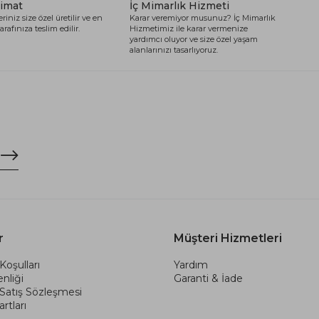
limat
İç Mimarlık Hizmeti
riniz size özel üretilir ve en
Karar veremiyor musunuz? İç Mimarlık
arafınıza teslim edilir.
Hizmetimiz ile karar vermenize
yardımcı oluyor ve size özel yaşam
alanlarınızı tasarlıyoruz.
r
Müşteri Hizmetleri
Koşulları
Yardım
nliği
Garanti & İade
 Satış Sözleşmesi
rtları