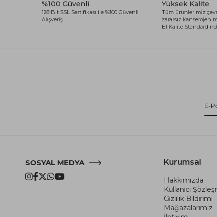
%100 Güvenli
Yüksek Kalite
128 Bit SSL Sertifikası ile %100 Güvenli
Tüm ürünlerimiz çevr
Alışveriş
zararsız kanserojen
E1 Kalite Standardında
Kurumsal
SOSYAL MEDYA
Hakkımızda
Kullanıcı Şözle
Gizlilik Bildirimi
Mağazalarımız