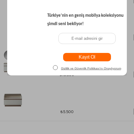
₺18.100
₺19.700
₺16.500
₺5.500