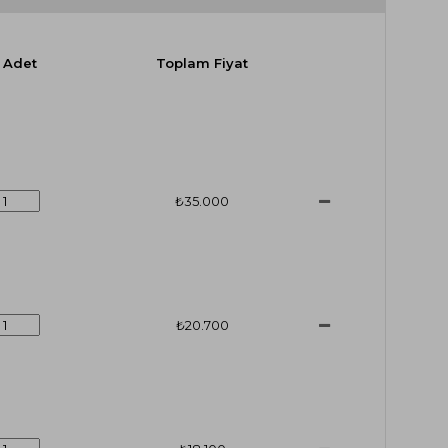
Adet
Toplam Fiyat
₺35.000
₺20.700