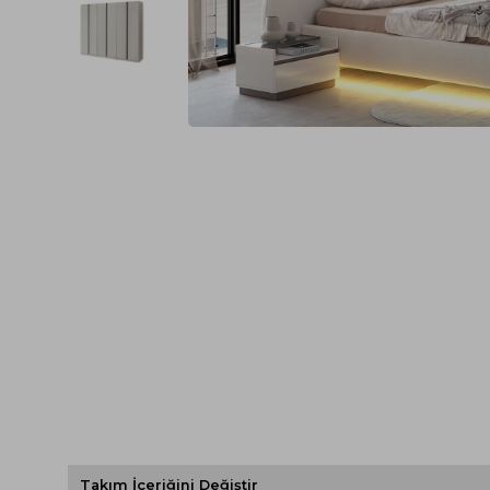
Spor Koltuk Takımı
Gri TV Ünitesi
Krem Koltuk Takımı
Beyaz TV Ünitesi
Gri Koltuk Takımı
Siyah TV Ünitesi
Büro Koltuk Takımı
Şömineli TV Ünitesi
Ev Tekstili
Dresuar
Duvar Ünitesi
TV Koltukları
Takım İçeriğini Değiştir