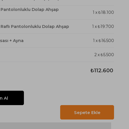
ı Pantolonluklu Dolap Ahşap
1
x
₺18.100
ı Raflı Pantolonluklu Dolap Ahşap
1
x
₺19.700
sası + Ayna
1
x
₺16.500
2
x
₺5.500
₺112.600