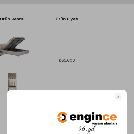
Ürün Resmi
Ürün Fiyatı
₺35.000
₺20.700