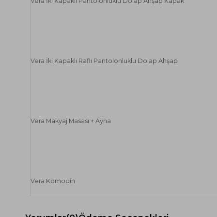
Vera İki Kapaklı Pantolonluklu Dolap Ahşap Kapak
Vera İki Kapaklı Raflı Pantolonluklu Dolap Ahşap
Vera Makyaj Masası + Ayna
Vera Komodin