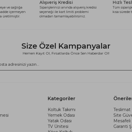
Alışveriş Kredisi
Hızlı Tes
eye ve sağlığa
Siparişlerinizi anında alışveriş kredisi
Tüm siparişle
 madde içermeyen
seçeneği ile kart limiti problemi
kısa sürede t
 üretilmiştir.
olmadan tamamlayabilirsiniz.
Size Özel Kampanyalar
Hemen Kayıt Ol, Fırsatlarda Önce Sen Haberdar Ol!
Kategoriler
Önerile
Koltuk Takımı
Teslimat 
şmesi
Yemek Odası
Site Güve
Yatak Odası
Mesafeli
TV Ünitesi
Garanti Şa