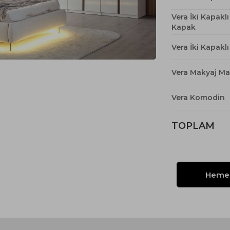
Yataklı Koltuk
Vera İki Kapakl
Köşe Koltuk
Kapak
Modern Köşe Koltuk
Vera İki Kapakl
Ekonomik Köşe Koltuk
Mini Köşe Takımı
Vera Makyaj Ma
Gri Köşe Takımı
Vera Komodin
Bohem Köşe Takımı
TOPLAM