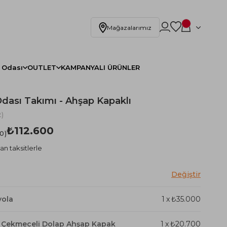
Mağazalarımız
 Odası
OUTLET
KAMPANYALI ÜRÜNLER
Odası Takımı - Ahşap Kapaklı
)
₺112.600
.0
an taksitlerle
yola
1
x
₺35.000
lı Çekmeceli Dolap Ahşap Kapak
1
x
₺20.700