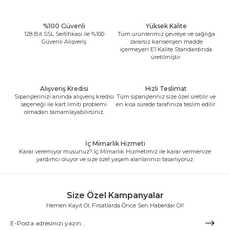
%100 Güvenli
Yüksek Kalite
128 Bit SSL Sertifikası ile %100
Tüm ürünlerimiz çevreye ve sağlığa
Güvenli Alışveriş
zararsız kanserojen madde
içermeyen E1 Kalite Standardında
üretilmiştir.
Alışveriş Kredisi
Hızlı Teslimat
Siparişlerinizi anında alışveriş kredisi
Tüm siparişleriniz size özel üretilir ve
seçeneği ile kart limiti problemi
en kısa sürede tarafınıza teslim edilir.
olmadan tamamlayabilirsiniz.
İç Mimarlık Hizmeti
Karar veremiyor musunuz? İç Mimarlık Hizmetimiz ile karar vermenize
yardımcı oluyor ve size özel yaşam alanlarınızı tasarlıyoruz.
Size Özel Kampanyalar
Hemen Kayıt Ol, Fırsatlarda Önce Sen Haberdar Ol!