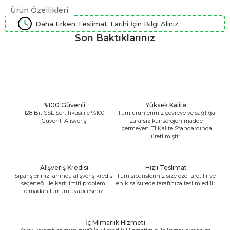
Ürün Özellikleri
Daha Erken Teslimat Tarihi İçin Bilgi Alınız
Son Baktıklarınız
%100 Güvenli
Yüksek Kalite
128 Bit SSL Sertifikası ile %100
Tüm ürünlerimiz çevreye ve sağlığa
Güvenli Alışveriş
zararsız kanserojen madde
içermeyen E1 Kalite Standardında
üretilmiştir.
Alışveriş Kredisi
Hızlı Teslimat
Siparişlerinizi anında alışveriş kredisi
Tüm siparişleriniz size özel üretilir ve
seçeneği ile kart limiti problemi
en kısa sürede tarafınıza teslim edilir.
olmadan tamamlayabilirsiniz.
İç Mimarlık Hizmeti