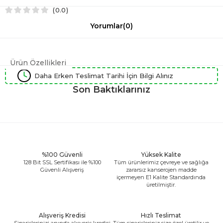
0.0
Yorumlar
(0)
Ürün Özellikleri
Daha Erken Teslimat Tarihi İçin Bilgi Alınız
Son Baktıklarınız
%100 Güvenli
Yüksek Kalite
128 Bit SSL Sertifikası ile %100
Tüm ürünlerimiz çevreye ve sağlığa
Güvenli Alışveriş
zararsız kanserojen madde
içermeyen E1 Kalite Standardında
üretilmiştir.
Alışveriş Kredisi
Hızlı Teslimat
Siparişlerinizi anında alışveriş kredisi
Tüm siparişleriniz size özel üretilir ve