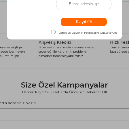
Son Baktıklarınız
Alışveriş Kredisi
Hızlı Tes
eye ve sağlığa
Siparişlerinizi anında alışveriş kredisi
Tüm siparişle
 madde içermeyen
seçeneği ile kart limiti problemi
kısa sürede t
 üretilmiştir.
olmadan tamamlayabilirsiniz.
Size Özel Kampanyalar
Hemen Kayıt Ol, Fırsatlarda Önce Sen Haberdar Ol!