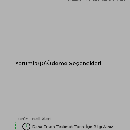
Spor Koltuk Takımı
Gri TV Ünitesi
Krem Koltuk Takımı
Beyaz TV Ünitesi
Gri Koltuk Takımı
Siyah TV Ünitesi
Büro Koltuk Takımı
Şömineli TV Ünitesi
Ev Tekstili
Dresuar
Duvar Ünitesi
TV Koltukları
Yorumlar
(0)
Ödeme Seçenekleri
Ürün Özellikleri
Daha Erken Teslimat Tarihi İçin Bilgi Alınız