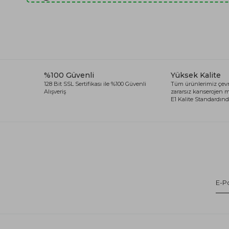
%100 Güvenli
Yüksek Kalite
128 Bit SSL Sertifikası ile %100 Güvenli
Tüm ürünlerimiz çevr
Alışveriş
zararsız kanserojen
E1 Kalite Standardında