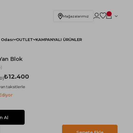
Mağazalarımız
 Odası
OUTLET
KAMPANYALI ÜRÜNLER
Yan Blok
)
₺12.400
.0
an taksitlerle
Ediyor