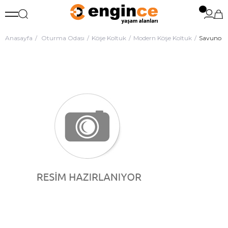
Anasayfa
Oturma Odası
Köşe Koltuk
Modern Köşe Koltuk
Savuno Kö