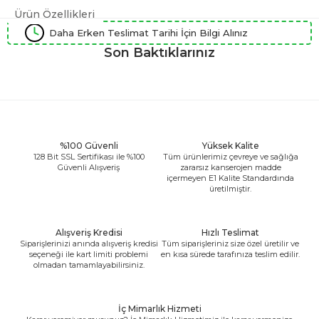
Ürün Özellikleri
Daha Erken Teslimat Tarihi İçin Bilgi Alınız
Son Baktıklarınız
%100 Güvenli
Yüksek Kalite
128 Bit SSL Sertifikası ile %100
Tüm ürünlerimiz çevreye ve sağlığa
Güvenli Alışveriş
zararsız kanserojen madde
içermeyen E1 Kalite Standardında
üretilmiştir.
Alışveriş Kredisi
Hızlı Teslimat
Siparişlerinizi anında alışveriş kredisi
Tüm siparişleriniz size özel üretilir ve
seçeneği ile kart limiti problemi
en kısa sürede tarafınıza teslim edilir.
olmadan tamamlayabilirsiniz.
İç Mimarlık Hizmeti