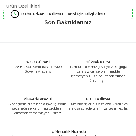
Ürün Özellikleri
Daha Erken Teslimat Tarihi İçin Bilgi Alınız
Son Baktıklarınız
%100 Güvenli
Yüksek Kalite
128 Bit SSL Sertifikası ile %100
Tüm ürünlerimiz çevreye ve sağlığa
Güvenli Alışveriş
zararsız kanserojen madde
içermeyen E1 Kalite Standardında
üretilmiştir.
Alışveriş Kredisi
Hızlı Teslimat
Siparişlerinizi anında alışveriş kredisi
Tüm siparişleriniz size özel üretilir ve
seçeneği ile kart limiti problemi
en kısa sürede tarafınıza teslim edilir.
olmadan tamamlayabilirsiniz.
İç Mimarlık Hizmeti