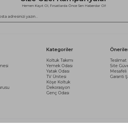
Hemen Kayıt Ol, Fırsatlarda Önce Sen Haberdar Ol!
Kategoriler
Önerile
Koltuk Takımı
Teslimat 
şmesi
Yemek Odası
Site Güve
Yatak Odası
Mesafeli
TV Ünitesi
Garanti Şa
Köşe Koltuk
urusu
Dekorasyon
Genç Odası