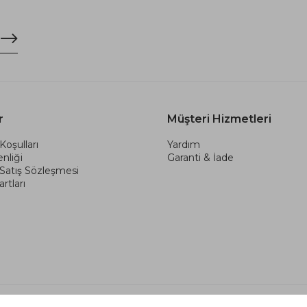
r
Müşteri Hizmetleri
Koşulları
Yardım
nliği
Garanti & İade
 Satış Sözleşmesi
rtları