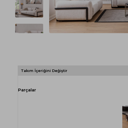
Spor Koltuk Takımı
Gri TV Ünitesi
Krem Koltuk Takımı
Beyaz TV Ünitesi
Gri Koltuk Takımı
Siyah TV Ünitesi
Büro Koltuk Takımı
Şömineli TV Ünitesi
Ev Tekstili
Dresuar
Duvar Ünitesi
TV Koltukları
Takım İçeriğini Değiştir