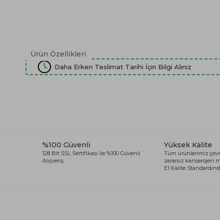
Ürün Özellikleri
Daha Erken Teslimat Tarihi İçin Bilgi Alınız
%100 Güvenli
Yüksek Kalite
128 Bit SSL Sertifikası ile %100 Güvenli
Tüm ürünlerimiz çevr
Alışveriş
zararsız kanserojen
E1 Kalite Standardında