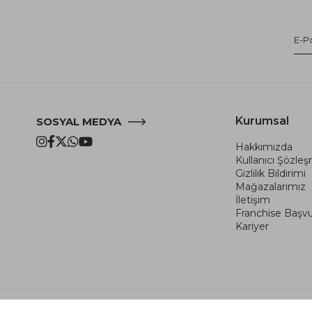
Kurumsal
SOSYAL MEDYA
Hakkımızda
Kullanıcı Şözle
Gizlilik Bildirimi
Mağazalarımız
İletişim
Franchise Başv
Kariyer
Copyright© 2026
ENGİNCE MOBİLYA
All rights reserved.