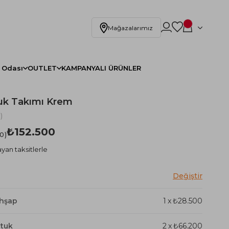
Mağazalarımız
 Odası
OUTLET
KAMPANYALI ÜRÜNLER
uk Takımı Krem
)
₺152.500
.0
yan taksitlerle
Ahşap
1
x
₺28.500
ltuk
2
x
₺66.200