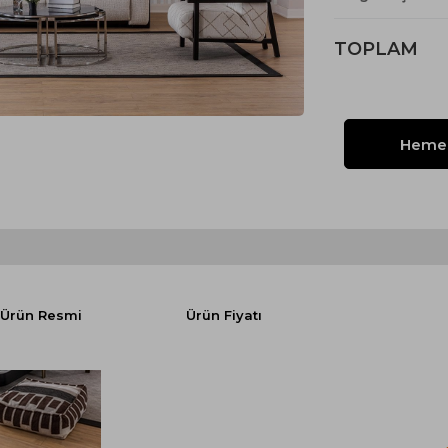
Yataklı Koltuk
Köşe Koltuk
TOPLAM
Modern Köşe Koltuk
Ekonomik Köşe Koltuk
Mini Köşe Takımı
Gri Köşe Takımı
Bohem Köşe Takımı
Ürün Resmi
Ürün Fiyatı