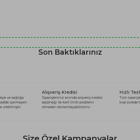
Son Baktıklarınız
Alışveriş Kredisi
Hızlı Tes
eye ve sağlığa
Siparişlerinizi anında alışveriş kredisi
Tüm siparişle
 madde içermeyen
seçeneği ile kart limiti problemi
kısa sürede t
 üretilmiştir.
olmadan tamamlayabilirsiniz.
Size Özel Kampanyalar