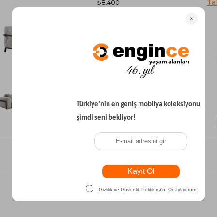
₺8.400
₺28.500
₺66.200