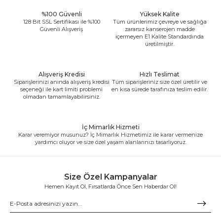
%100 Güvenli
Yüksek Kalite
128 Bit SSL Sertifikası ile %100
Tüm ürünlerimiz çevreye ve sağlığa
Güvenli Alışveriş
zararsız kanserojen madde
içermeyen E1 Kalite Standardında
üretilmiştir.
Alışveriş Kredisi
Hızlı Teslimat
Siparişlerinizi anında alışveriş kredisi
Tüm siparişleriniz size özel üretilir ve
seçeneği ile kart limiti problemi
en kısa sürede tarafınıza teslim edilir.
olmadan tamamlayabilirsiniz.
İç Mimarlık Hizmeti
Karar veremiyor musunuz? İç Mimarlık Hizmetimiz ile karar vermenize
yardımcı oluyor ve size özel yaşam alanlarınızı tasarlıyoruz.
Size Özel Kampanyalar
Hemen Kayıt Ol, Fırsatlarda Önce Sen Haberdar Ol!