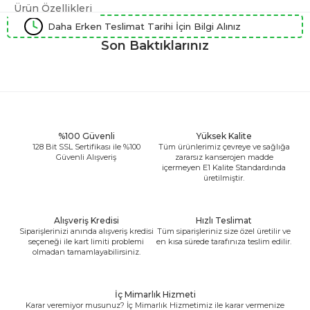
Ürün Özellikleri
Daha Erken Teslimat Tarihi İçin Bilgi Alınız
Son Baktıklarınız
%100 Güvenli
Yüksek Kalite
128 Bit SSL Sertifikası ile %100
Tüm ürünlerimiz çevreye ve sağlığa
Güvenli Alışveriş
zararsız kanserojen madde
içermeyen E1 Kalite Standardında
üretilmiştir.
Alışveriş Kredisi
Hızlı Teslimat
Siparişlerinizi anında alışveriş kredisi
Tüm siparişleriniz size özel üretilir ve
seçeneği ile kart limiti problemi
en kısa sürede tarafınıza teslim edilir.
olmadan tamamlayabilirsiniz.
İç Mimarlık Hizmeti
Karar veremiyor musunuz? İç Mimarlık Hizmetimiz ile karar vermenize