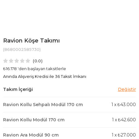
Ravion Köşe Takımı
(8680002585730)
0.0
₺16.178
'den başlayan taksitlerle
Anında Alışveriş Kredisi ile 36 Taksit İmkanı
Ravion Kollu Sehpalı Modül 170 cm
1
x
₺43.000
Ravion Kollu Modül 170 cm
1
x
₺42.600
Ravion Ara Modül 90 cm
1
x
₺27.000