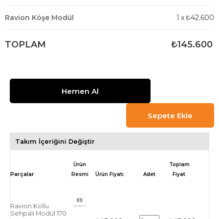
Ravion Köşe Modül
1
x
₺42.600
TOPLAM
₺145.600
Takım İçeriğini Değiştir
Ürün
Toplam
Resmi
Ürün Fiyatı
Adet
Fiyat
Ravion Kollu
Sehpalı Modül 170