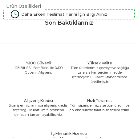
Ürün Özellikleri
Daha Erken Teslimat Tarihi İçin Bilgi Alınız
Son Baktıklarınız
%100 Güvenli
Yüksek Kalite
128 Bit SSL Sertifikası ile %100
Tüm ürünlerimiz çevreye ve sağlığa
Güvenli Alışveriş
zararsız kanserojen madde
içermeyen E1 Kalite Standardında
üretilmiştir.
Alışveriş Kredisi
Hızlı Teslimat
Siparişlerinizi anında alışveriş kredisi
Tüm siparişleriniz size özel üretilir ve
seçeneği ile kart limiti problemi
en kısa sürede tarafınıza teslim edilir.
olmadan tamamlayabilirsiniz.
İç Mimarlık Hizmeti