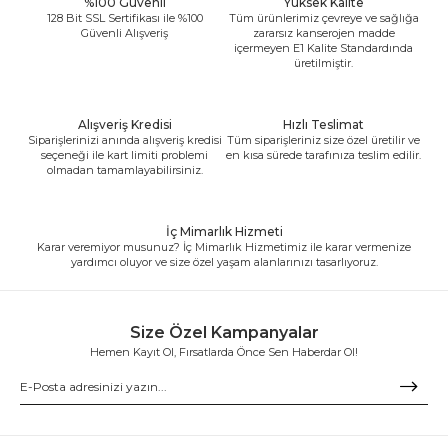
%100 Güvenli
Yüksek Kalite
128 Bit SSL Sertifikası ile %100
Tüm ürünlerimiz çevreye ve sağlığa
Güvenli Alışveriş
zararsız kanserojen madde
içermeyen E1 Kalite Standardında
üretilmiştir.
Alışveriş Kredisi
Hızlı Teslimat
Siparişlerinizi anında alışveriş kredisi
Tüm siparişleriniz size özel üretilir ve
seçeneği ile kart limiti problemi
en kısa sürede tarafınıza teslim edilir.
olmadan tamamlayabilirsiniz.
İç Mimarlık Hizmeti
Karar veremiyor musunuz? İç Mimarlık Hizmetimiz ile karar vermenize
yardımcı oluyor ve size özel yaşam alanlarınızı tasarlıyoruz.
Size Özel Kampanyalar
Hemen Kayıt Ol, Fırsatlarda Önce Sen Haberdar Ol!