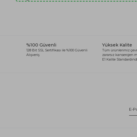
%100 Güvenli
Yüksek Kalite
128 Bit SSL Sertifikası ile %100 Güvenli
Tüm ürünlerimiz çevr
Alışveriş
zararsız kanserojen
E1 Kalite Standardında