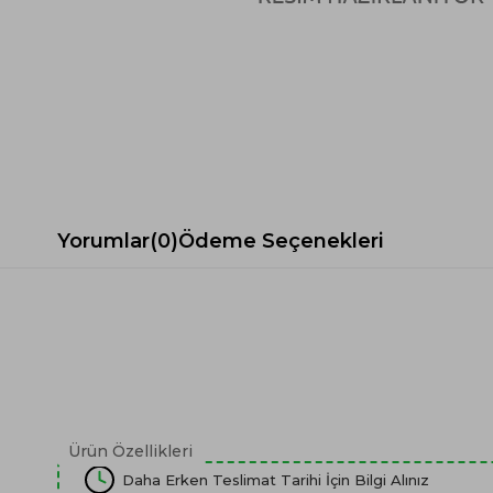
Spor Koltuk Takımı
Gri TV Ünitesi
Krem Koltuk Takımı
Beyaz TV Ünitesi
Gri Koltuk Takımı
Siyah TV Ünitesi
Büro Koltuk Takımı
Şömineli TV Ünitesi
Ev Tekstili
Dresuar
Duvar Ünitesi
TV Koltukları
Yorumlar
(0)
Ödeme Seçenekleri
Ürün Özellikleri
Daha Erken Teslimat Tarihi İçin Bilgi Alınız