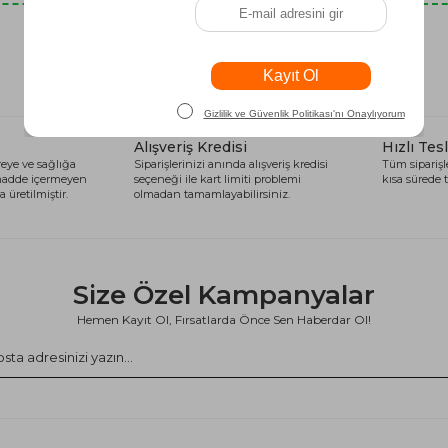
Son Baktıklarınız
Alışveriş Kredisi
Hızlı Tes
eye ve sağlığa
Siparişlerinizi anında alışveriş kredisi
Tüm siparişle
 madde içermeyen
seçeneği ile kart limiti problemi
kısa sürede t
 üretilmiştir.
olmadan tamamlayabilirsiniz.
Size Özel Kampanyalar
Hemen Kayıt Ol, Fırsatlarda Önce Sen Haberdar Ol!