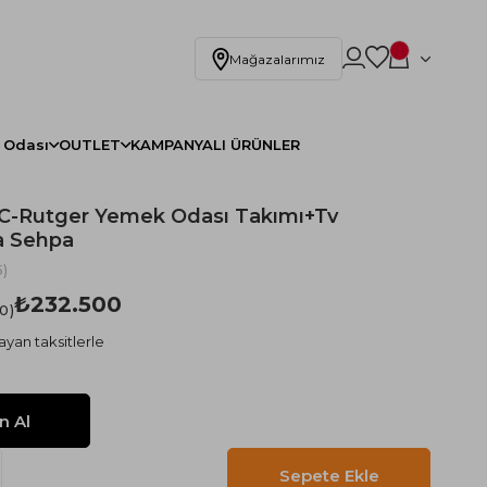
Mağazalarımız
 Odası
OUTLET
KAMPANYALI ÜRÜNLER
-Rutger Yemek Odası Takımı+Tv
a Sehpa
)
₺232.500
.0
ayan taksitlerle