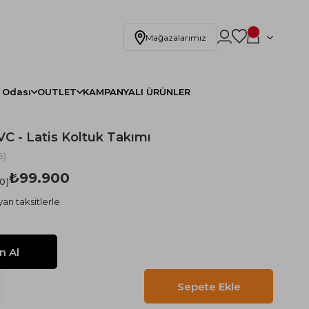
Mağazalarımız
 Odası
OUTLET
KAMPANYALI ÜRÜNLER
C - Latis Koltuk Takımı
6)
₺99.900
.0
an taksitlerle