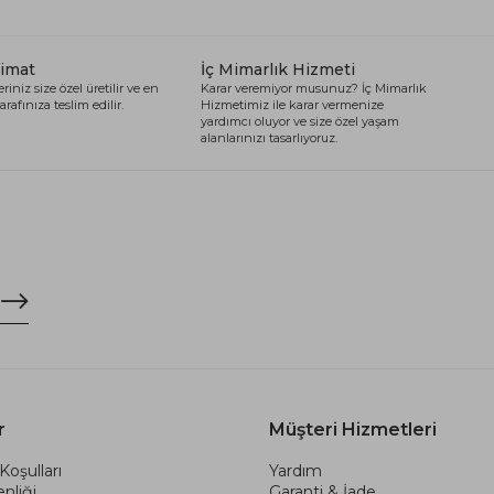
limat
İç Mimarlık Hizmeti
riniz size özel üretilir ve en
Karar veremiyor musunuz? İç Mimarlık
arafınıza teslim edilir.
Hizmetimiz ile karar vermenize
yardımcı oluyor ve size özel yaşam
alanlarınızı tasarlıyoruz.
r
Müşteri Hizmetleri
Koşulları
Yardım
nliği
Garanti & İade