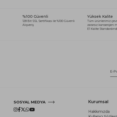
%100 Güvenli
Yüksek Kalite
128 Bit SSL Sertifikası ile %100 Güvenli
Tüm ürünlerimiz çevr
Alışveriş
zararsız kanserojen
E1 Kalite Standardında
Kurumsal
SOSYAL MEDYA
Hakkımızda
Kullanıcı Şözle