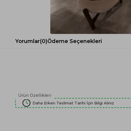
Spor Koltuk Takımı
Gri TV Ünitesi
Krem Koltuk Takımı
Beyaz TV Ünitesi
Gri Koltuk Takımı
Siyah TV Ünitesi
Büro Koltuk Takımı
Şömineli TV Ünitesi
Ev Tekstili
Dresuar
Yorumlar
(0)
Ödeme Seçenekleri
Duvar Ünitesi
TV Koltukları
Ürün Özellikleri
Daha Erken Teslimat Tarihi İçin Bilgi Alınız