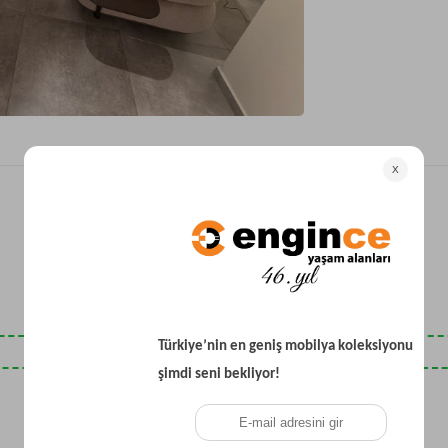
Yataklı Koltuk
Köşe Koltuk
Modern Köşe Koltuk
Ekonomik Köşe Koltuk
Mini Köşe Takımı
Gri Köşe Takımı
Bohem Köşe Takımı
Son Baktıklarınız