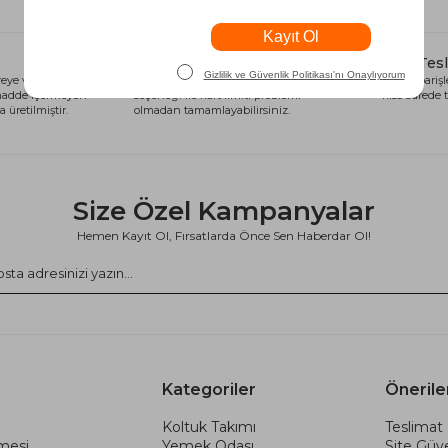
Alışveriş Kredisi
Hızlı Tes
eye ve sağlığa
Siparişlerinizi anında alışveriş kredisi
Tüm siparişle
 madde içermeyen
seçeneği ile kart limiti problemi
kısa sürede t
 üretilmiştir.
olmadan tamamlayabilirsiniz.
Size Özel Kampanyalar
Hemen Kayıt Ol, Fırsatlarda Önce Sen Haberdar Ol!
Kategoriler
Önerile
Koltuk Takımı
Teslimat 
şmesi
Yemek Odası
Site Güve