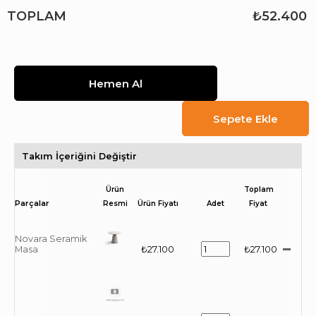
TOPLAM
₺52.400
Takım İçeriğini Değiştir
Ürün
Toplam
Resmi
Ürün Fiyatı
Adet
Fiyat
Novara Seramik
Masa
₺27.100
₺27.100