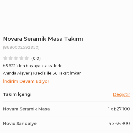
Novara Seramik Masa Takımı
(8680002592950)
0.0
₺5.822
'den başlayan taksitlerle
Anında Alışveriş Kredisi ile 36 Taksit İmkanı
İndirim Devam Ediyor
Novara Seramik Masa
1
x
₺27.100
Novix Sandalye
4
x
₺6.900