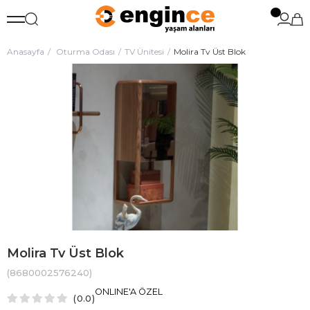
Anasayfa
Oturma Odası
TV Ünitesi
Molira Tv Üst Blok
Molira Tv Üst Blok
(8680002576240)
ONLINE'A ÖZEL
0.0