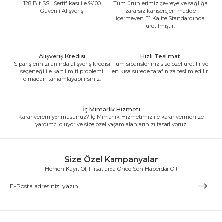
128 Bit SSL Sertifikası ile %100
Tüm ürünlerimiz çevreye ve sağlığa
Güvenli Alışveriş
zararsız kanserojen madde
içermeyen E1 Kalite Standardında
üretilmiştir.
Alışveriş Kredisi
Hızlı Teslimat
Siparişlerinizi anında alışveriş kredisi
Tüm siparişleriniz size özel üretilir ve
seçeneği ile kart limiti problemi
en kısa sürede tarafınıza teslim edilir.
olmadan tamamlayabilirsiniz.
İç Mimarlık Hizmeti
Karar veremiyor musunuz? İç Mimarlık Hizmetimiz ile karar vermenize
yardımcı oluyor ve size özel yaşam alanlarınızı tasarlıyoruz.
Size Özel Kampanyalar
Hemen Kayıt Ol, Fırsatlarda Önce Sen Haberdar Ol!