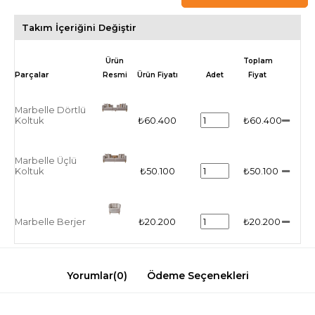
Takım İçeriğini Değiştir
Ürün
Toplam
Resmi
Ürün Fiyatı
Adet
Fiyat
Marbelle Dörtlü
Koltuk
₺60.400
₺60.400
Marbelle Üçlü
Koltuk
₺50.100
₺50.100
Marbelle Berjer
₺20.200
₺20.200
Yorumlar
(0)
Ödeme Seçenekleri