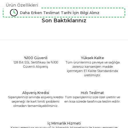
Ürün Özellikleri
Daha Erken Teslimat Tarihi İçin Bilgi Alınız
Son Baktıklarınız
%100 Güvenli
Yüksek Kalite
128 Bit SSL Sertifikası ile %100
Tüm ürünlerimiz çevreye ve sağlığa
Güvenli Alışveriş
zararsız kanserojen madde
içermeyen E1 Kalite Standardında
üretilmiştir.
Alışveriş Kredisi
Hızlı Teslimat
Siparişlerinizi anında alışveriş kredisi
Tüm siparişleriniz size özel üretilir ve
seçeneği ile kart limiti problemi
en kısa sürede tarafınıza teslim edilir.
olmadan tamamlayabilirsiniz.
İç Mimarlık Hizmeti
Karar veremiyor musunuz? İç Mimarlık Hizmetimiz ile karar vermenize