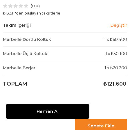
0.0
₺13.511
'den başlayan taksitlerle
Marbelle Dörtlü Koltuk
1
x
₺60.400
Marbelle Üçlü Koltuk
1
x
₺50.100
Marbelle Berjer
1
x
₺20.200
TOPLAM
₺121.600