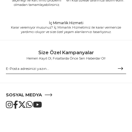
seçeneği ile kart limiti problemi
en kısa sürede tarafınıza teslim edilir.
olmadan tamamlayabilirsiniz.
İç Mimarlık Hizmeti
Karar veremiyor musunuz? İç Mimarlık Hizmetimiz ile karar vermenize
yardımcı oluyor ve size özel yaşam alanlarınızı tasarlıyoruz.
Size Özel Kampanyalar
Hemen Kayıt Ol, Fırsatlarda Önce Sen Haberdar Ol!
SOSYAL MEDYA