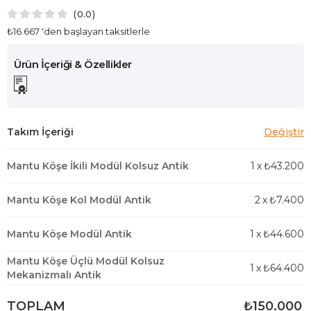
0.0
₺16.667
'den başlayan taksitlerle
Mantu Köşe İkili Modül Kolsuz Antik
1
x
₺43.200
Mantu Köşe Kol Modül Antik
2
x
₺7.400
Mantu Köşe Modül Antik
1
x
₺44.600
Mantu Köşe Üçlü Modül Kolsuz
1
x
₺64.400
Mekanizmalı Antik
TOPLAM
₺150.000