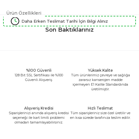
Ürün Özellikleri
Daha Erken Teslimat Tarihi İçin Bilgi Alınız
Son Baktıklarınız
%100 Güvenli
Yüksek Kalite
128 Bit SSL Sertifikası ile %100
Tüm ürünlerimiz çevreye ve sağlığa
Güvenli Alışveriş
zararsız kanserojen madde
içermeyen E1 Kalite Standardında
üretilmiştir.
Alışveriş Kredisi
Hızlı Teslimat
Siparişlerinizi anında alışveriş kredisi
Tüm siparişleriniz size özel üretilir ve
seçeneği ile kart limiti problemi
en kısa sürede tarafınıza teslim edilir.
olmadan tamamlayabilirsiniz.