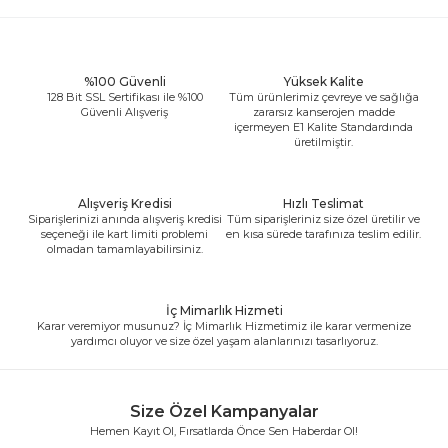
%100 Güvenli
Yüksek Kalite
128 Bit SSL Sertifikası ile %100
Tüm ürünlerimiz çevreye ve sağlığa
Güvenli Alışveriş
zararsız kanserojen madde
içermeyen E1 Kalite Standardında
üretilmiştir.
Alışveriş Kredisi
Hızlı Teslimat
Siparişlerinizi anında alışveriş kredisi
Tüm siparişleriniz size özel üretilir ve
seçeneği ile kart limiti problemi
en kısa sürede tarafınıza teslim edilir.
olmadan tamamlayabilirsiniz.
İç Mimarlık Hizmeti
Karar veremiyor musunuz? İç Mimarlık Hizmetimiz ile karar vermenize
yardımcı oluyor ve size özel yaşam alanlarınızı tasarlıyoruz.
Size Özel Kampanyalar
Hemen Kayıt Ol, Fırsatlarda Önce Sen Haberdar Ol!