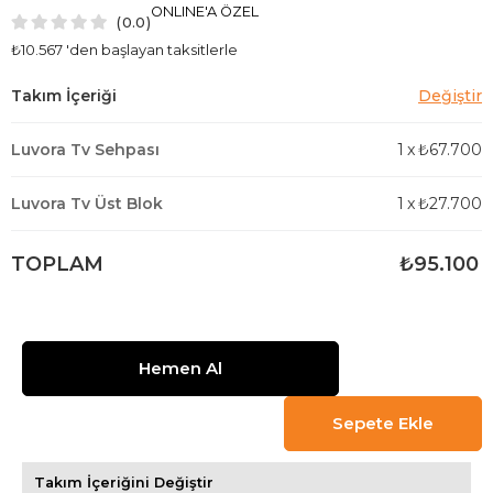
ONLINE'A ÖZEL
0.0
₺10.567
'den başlayan taksitlerle
Luvora Tv Sehpası
1
x
₺67.700
Luvora Tv Üst Blok
1
x
₺27.700
TOPLAM
₺95.100
Takım İçeriğini Değiştir