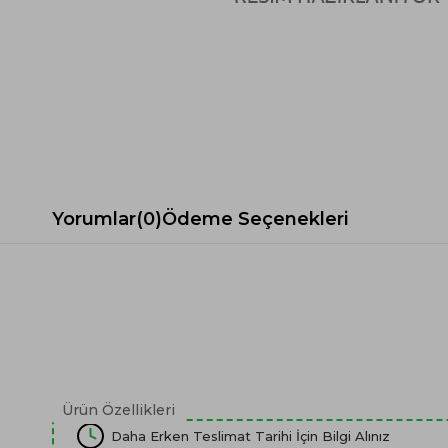
Spor Koltuk Takımı
Gri TV Ünitesi
Krem Koltuk Takımı
Beyaz TV Ünitesi
Gri Koltuk Takımı
Siyah TV Ünitesi
Büro Koltuk Takımı
Şömineli TV Ünitesi
Ev Tekstili
Dresuar
Duvar Ünitesi
TV Koltukları
Yorumlar
(0)
Ödeme Seçenekleri
Ürün Özellikleri
Daha Erken Teslimat Tarihi İçin Bilgi Alınız