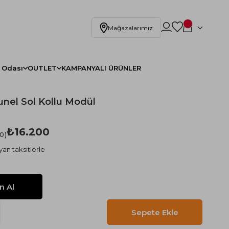
Mağazalarımız
 Odası
OUTLET
KAMPANYALI ÜRÜNLER
unel Sol Kollu Modül
₺16.200
.0
yan taksitlerle