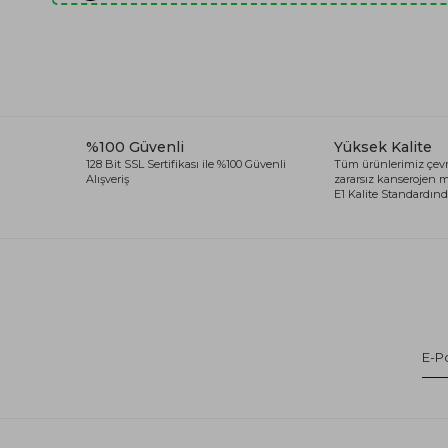
%100 Güvenli
Yüksek Kalite
128 Bit SSL Sertifikası ile %100 Güvenli
Tüm ürünlerimiz çevr
Alışveriş
zararsız kanserojen
E1 Kalite Standardında