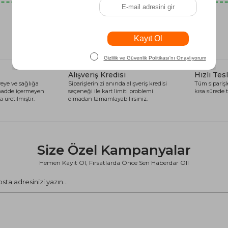
Son Baktıklarınız
Alışveriş Kredisi
Hızlı Tes
eye ve sağlığa
Siparişlerinizi anında alışveriş kredisi
Tüm siparişle
 madde içermeyen
seçeneği ile kart limiti problemi
kısa sürede t
 üretilmiştir.
olmadan tamamlayabilirsiniz.
Size Özel Kampanyalar
Hemen Kayıt Ol, Fırsatlarda Önce Sen Haberdar Ol!