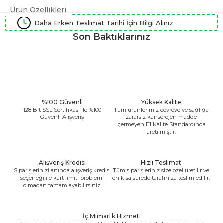
Ürün Özellikleri
Daha Erken Teslimat Tarihi İçin Bilgi Alınız
Son Baktıklarınız
%100 Güvenli
Yüksek Kalite
128 Bit SSL Sertifikası ile %100
Tüm ürünlerimiz çevreye ve sağlığa
Güvenli Alışveriş
zararsız kanserojen madde
içermeyen E1 Kalite Standardında
üretilmiştir.
Alışveriş Kredisi
Hızlı Teslimat
Siparişlerinizi anında alışveriş kredisi
Tüm siparişleriniz size özel üretilir ve
seçeneği ile kart limiti problemi
en kısa sürede tarafınıza teslim edilir.
olmadan tamamlayabilirsiniz.
İç Mimarlık Hizmeti