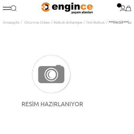
Anasayfa
Oturma Odası
Koltuk & Kanepe
İkili Koltuk
***PASİF***Lune