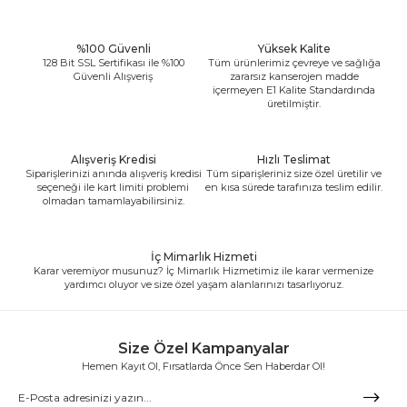
%100 Güvenli
Yüksek Kalite
128 Bit SSL Sertifikası ile %100
Tüm ürünlerimiz çevreye ve sağlığa
Güvenli Alışveriş
zararsız kanserojen madde
içermeyen E1 Kalite Standardında
üretilmiştir.
Alışveriş Kredisi
Hızlı Teslimat
Siparişlerinizi anında alışveriş kredisi
Tüm siparişleriniz size özel üretilir ve
seçeneği ile kart limiti problemi
en kısa sürede tarafınıza teslim edilir.
olmadan tamamlayabilirsiniz.
İç Mimarlık Hizmeti
Karar veremiyor musunuz? İç Mimarlık Hizmetimiz ile karar vermenize
yardımcı oluyor ve size özel yaşam alanlarınızı tasarlıyoruz.
Size Özel Kampanyalar
Hemen Kayıt Ol, Fırsatlarda Önce Sen Haberdar Ol!