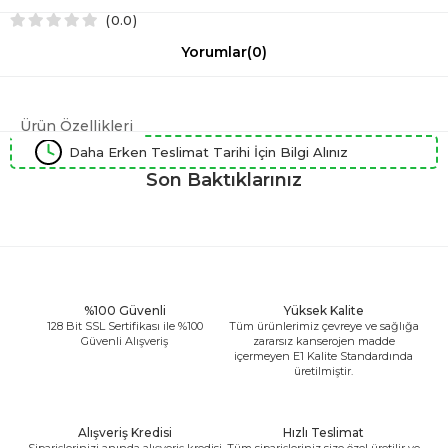
0.0
Yorumlar
(0)
Ürün Özellikleri
Daha Erken Teslimat Tarihi İçin Bilgi Alınız
Son Baktıklarınız
%100 Güvenli
Yüksek Kalite
128 Bit SSL Sertifikası ile %100
Tüm ürünlerimiz çevreye ve sağlığa
Güvenli Alışveriş
zararsız kanserojen madde
içermeyen E1 Kalite Standardında
üretilmiştir.
Alışveriş Kredisi
Hızlı Teslimat
Siparişlerinizi anında alışveriş kredisi
Tüm siparişleriniz size özel üretilir ve